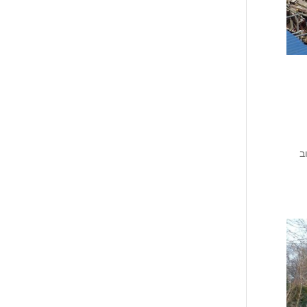
מעגלות 4 קוב לפינוי פסולת בניין ועד מכולות פסולת 32 קוב