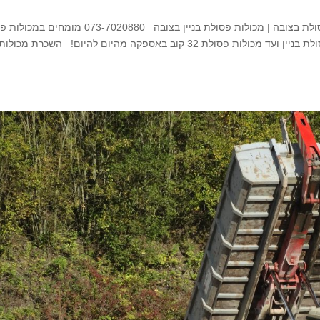
השכרת מכולות פסולת בצובה השכרת מכולות פינוי פסולת בצובה | מכולות פסולת בניין בצובה 073-7020880 מומחים
פסולת לכל מטרה בצובה החל מעגלות 4 קוב לפינוי פסולת בניין ועד מכולות פסולת 32 קוב באספקה מהיום להיום! השכרת מכולו