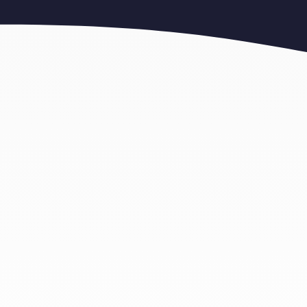
שכרת מכולות פסולת בניין בנס הרים
073-7020880
סולת בנס הרים?