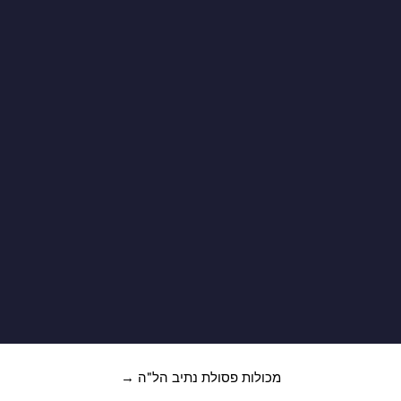
השכרת מכולות ושירותי פ
זקוקים למכולות פסולת בנס הרים?
מכולות פסולת נתיב הל"ה
→