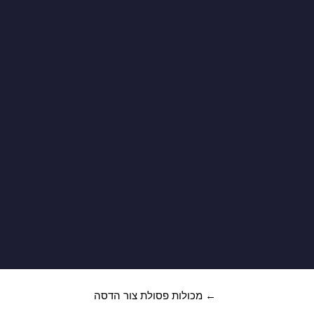
 מהמומחים במכולות!
←
מכולות פסולת צור הדסה